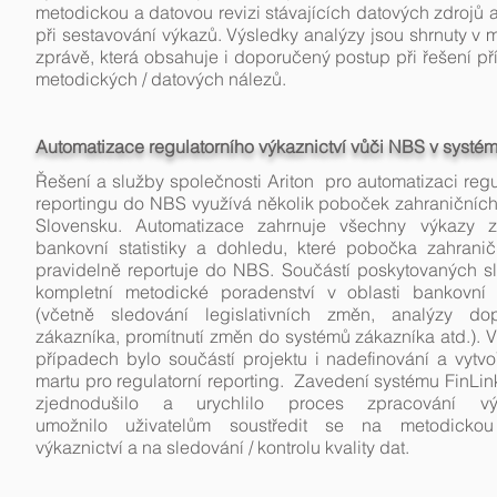
metodickou a datovou revizi stávajících datových zdrojů 
při sestavování výkazů. Výsledky analýzy jsou shrnuty v 
zprávě, která obsahuje i doporučený postup při řešení p
metodických / datových nálezů.
Automatizace regulatorního výkaznictví vůči NBS v systém
Řešení a služby společnosti Ariton pro automatizaci regu
reportingu do NBS využívá několik poboček zahraničníc
Slovensku. Automatizace zahrnuje všechny výkazy z
bankovní statistiky a dohledu, které pobočka zahrani
pravidelně reportuje do NBS. Součástí poskytovaných sl
kompletní metodické poradenství v oblasti bankovní 
(včetně sledování legislativních změn, analýzy d
zákazníka, promítnutí změn do systémů zákazníka atd.). V
případech bylo součástí projektu i nadefinování a vytvo
martu pro regulatorní reporting. Zavedení systému FinLin
zjednodušilo a urychlilo proces zpracování v
umožnilo uživatelům soustředit se na metodickou
výkaznictví a na sledování / kontrolu kvality dat.