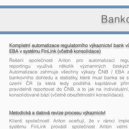
Banko
Kompletní automatizace regulatorního výkaznictví bank v
EBA
v systému FinLink (včetně konsolidace)
Řešení společnosti Ariton pro automatizaci regul
reportingu využívá několik významných českýc
Automatizace zahrnuje všechny výkazy ČNB / EBA z
bankovního dohledu a statistiky, které musí banka se 
území ČR (a která tedy podléhá kapitálové přimě
pravidelně reportovat do ČNB, a to jak na individuální,
konsolidované bázi (včetně obezřetnostní konsolidace).
Metodická a datová revize procesu výkaznictví
Klienti společnosti Ariton oceňují, že v rámci impl
systému FinLink provádí společnost Ariton velmi 