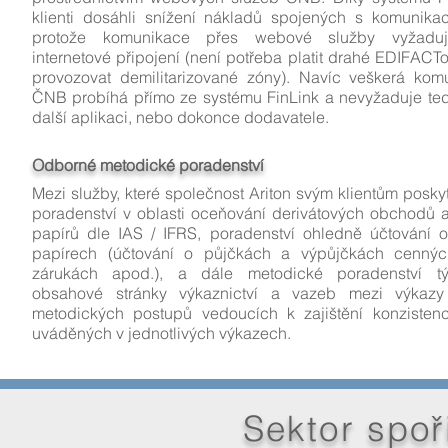
klienti dosáhli snížení nákladů spojených s komunika
protože komunikace přes webové služby vyžadu
internetové připojení (není potřeba platit drahé EDIFACTo
provozovat demilitarizované zóny). Navíc veškerá kom
ČNB probíhá přímo ze systému FinLink a nevyžaduje te
další aplikaci, nebo dokonce dodavatele.
Odborné metodické poradenství
Mezi služby, které společnost Ariton svým klientům poskytu
poradenství v oblasti oceňování derivátových obchodů 
papírů dle IAS / IFRS, poradenství ohledně účtování 
papírech (účtování o půjčkách a výpůjčkách cennýc
zárukách apod.), a dále metodické poradenství tý
obsahové stránky výkaznictví a vazeb mezi výkaz
metodických postupů vedoucích k zajištění konzisten
uváděných v jednotlivých výkazech.
Sektor spoř