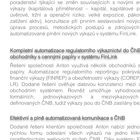
poradenství týkající se změn souvisejících s novými e
výkazy (kapitálová přiměřenost – kapitál, kapitálové 
úvěrové, tržní a operační riziko, velké expozice, pák
zatížení aktiv), konzultace při prvním sestavování nový
úprava procesů, metodických postupů a zdrojovýc
automatizované plnění nových výkazů v systému FinLink.
Kompletní automatizace regulatorního výkaznictví do ČN
obchodníky s cennými papíry v systému FinLink
Řešení společnosti Ariton využívá několik obchodníků 
papíry. Automatizace regulatorního reportingu pokrýv
finanční výkazy (FINREP) a obezřetnostní výkazy (COREP
LR). Dodané řešení ověřuje datovou konzistenci mezi 
obchodním systémem. Rovněž umožňuje vyhodnoce
formálních, jednovýkazových a mezivýkazových
definovaných ČNB, tudíž výkazy jsou do ČNB zasílány be
Efektivní a plně automatizovaná komunikace s ČNB
Dodané řešení klientům společnosti Ariton nabízí jedn
rychlou formu odeslání všech výkazů na jedno klikn
prostřednictvím webových služeb ČNB. Díky systému Fi