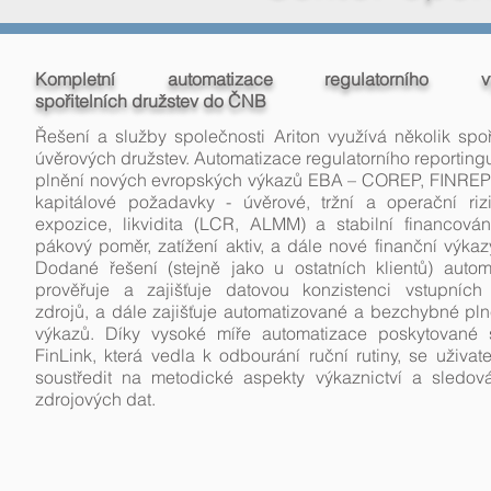
Kompletní automatizace regulatorního výka
spořitelních družstev do ČNB
Řešení a služby společnosti Ariton využívá několik spoř
úvěrových družstev. Automatizace regulatorního reporting
plnění nových evropských výkazů EBA – COREP, FINREP: 
kapitálové požadavky - úvěrové, tržní a operační rizi
expozice, likvidita (LCR, ALMM) a stabilní financován
pákový poměr, zatížení aktiv, a dále nové finanční výka
Dodané řešení (stejně jako u ostatních klientů) autom
prověřuje a zajišťuje datovou konzistenci vstupních
zdrojů, a dále zajišťuje automatizované a bezchybné pl
výkazů. Díky vysoké míře automatizace poskytované
FinLink, která vedla k odbourání ruční rutiny, se uživa
soustředit na metodické aspekty výkaznictví a sledová
zdrojových dat.