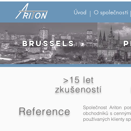
Úvod
O společnosti
BRUSSELS
P
>15 let
zkušeností
Společnost Ariton po
Reference
obchodníků s cennými 
používaných klienty sp